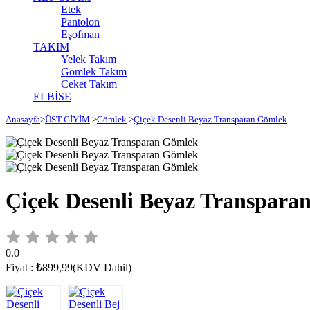
Etek
Pantolon
Eşofman
TAKIM
Yelek Takım
Gömlek Takım
Ceket Takım
ELBİSE
Anasayfa
>
ÜST GİYİM
>
Gömlek
>
Çiçek Desenli Beyaz Transparan Gömlek
Çiçek Desenli Beyaz Transpar
0.0
Fiyat
:
₺899,99
(KDV Dahil)