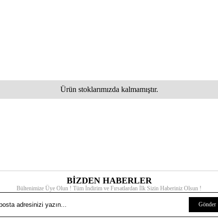
Ürün stoklarımızda kalmamıştır.
BİZDEN HABERLER
Bültenimize Üye Olun ! Tüm İndirim ve Fırsatlardan İlk Sizin Haberiniz Olsun !
Gönder