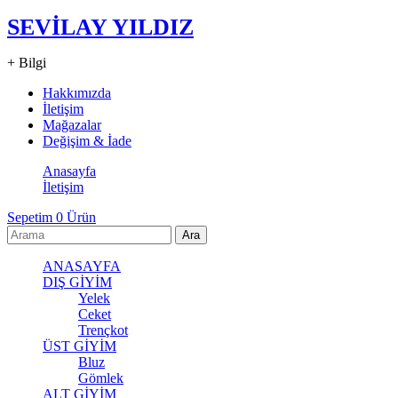
SEVİLAY YILDIZ
+ Bilgi
Hakkımızda
İletişim
Mağazalar
Değişim & İade
Anasayfa
İletişim
Sepetim
0
Ürün
ANASAYFA
DIŞ GİYİM
Yelek
Ceket
Trençkot
ÜST GİYİM
Bluz
Gömlek
ALT GİYİM