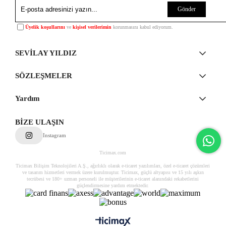
Gönder
Üyelik koşullarını
ve
kişisel verilerimin
korunmasını kabul ediyorum.
SEVİLAY YILDIZ
SÖZLEŞMELER
Yardım
BİZE ULAŞIN
Instagram
Ticimax.com
Ticimax Bilişim Teknolojileri A.Ş., ağırlıklı olarak e-ticaret yazılımları, özel e-ticaret çözümleri
ve tasarım hizmetleri vermek üzere kurulmuştur. Ticimax, güçlü altyapısı ve 15 yılı aşkın
tecrübesi ve 180+ uzman personeli ile müşterilerinin e-ticaret alanındaki rekabetlerini
güçlendirmesine yardım etmektedir.