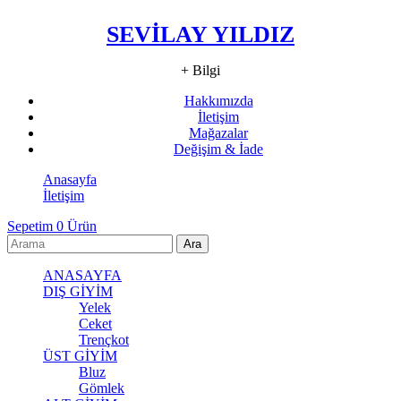
SEVİLAY YILDIZ
+ Bilgi
Hakkımızda
İletişim
Mağazalar
Değişim & İade
Anasayfa
İletişim
Sepetim
0
Ürün
ANASAYFA
DIŞ GİYİM
Yelek
Ceket
Trençkot
ÜST GİYİM
Bluz
Gömlek