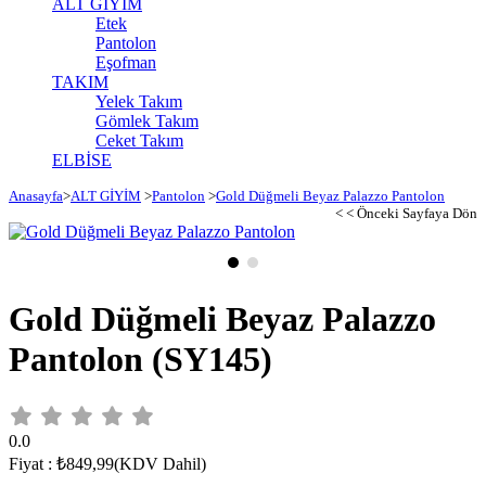
ALT GİYİM
Etek
Pantolon
Eşofman
TAKIM
Yelek Takım
Gömlek Takım
Ceket Takım
ELBİSE
Anasayfa
>
ALT GİYİM
>
Pantolon
>
Gold Düğmeli Beyaz Palazzo Pantolon
< < Önceki Sayfaya Dön
Gold Düğmeli Beyaz Palazzo
Pantolon
(SY145)
0.0
Fiyat
:
₺849,99
(KDV Dahil)